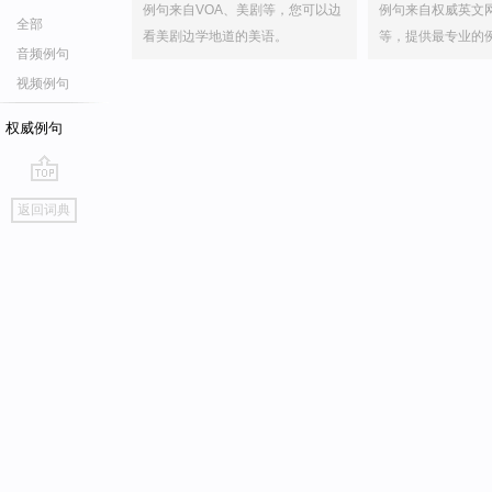
例句来自VOA、美剧等，您可以边
例句来自权威英文
全部
看美剧边学地道的美语。
等，提供最专业的
音频例句
视频例句
权威例句
go
返回词典
top