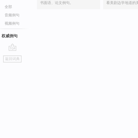
书面语、论文例句。
看美剧边学地道的
全部
音频例句
视频例句
权威例句
go
返回词典
top