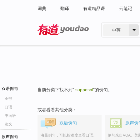
词典
翻译
有道精品课
云笔记
中英
有道 - 网易旗下搜索
双语例句
当前分类下找不到"
supposal
"的例句。
全部
口语
或者看看其他分类：
书面语
双语例句
原声例
论文
海量例句，可以按难度查看口语、
例句来自VOA、美
原声例句