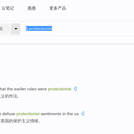
云笔记
惠惠
更多产品
英
hat
the
earlier
rules
were
protectionist
.
主义的作法。
p
defuse
protectionist
sentiments
in the us
.
解
美国
的
保护主义
情绪
。