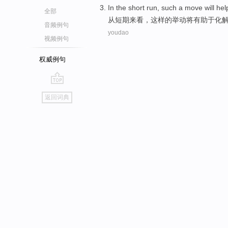
In
the short
run
,
such
a
move
will
hel
全部
从
短期
来看
，
这样
的
举动
将
有助于
化
音频例句
youdao
视频例句
权威例句
go
返回词典
top