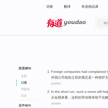
词典
翻译
有道精品课
中
有道 - 网易旗下搜索
双语例句
Foreign
companies
had complained t
全部
外国
公司
抱怨
之前
的
规定
是
一种
保护
口语
youdao
书面语
In
the short
run
,
such
a
move
will
hel
论文
从
短期
来看
，
这样
的
举动
将
有助于
化
youdao
原声例句