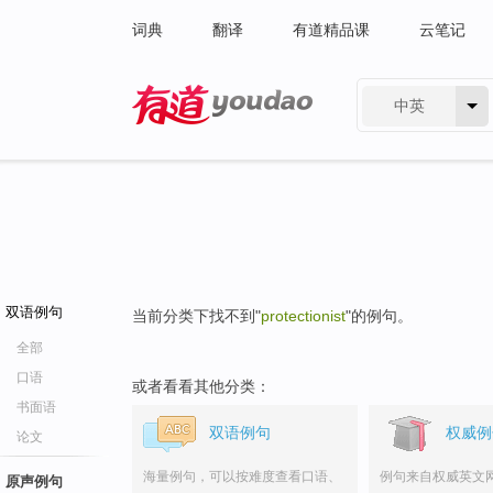
词典
翻译
有道精品课
云笔记
中英
有道 - 网易旗下搜索
双语例句
当前分类下找不到"
protectionist
"的例句。
全部
口语
或者看看其他分类：
书面语
双语例句
权威例
论文
海量例句，可以按难度查看口语、
例句来自权威英文
原声例句