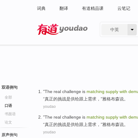
词典
翻译
有道精品课
云笔记
中英
有道 - 网易旗下搜索
双语例句
"
The
real
challenge
is
matching
supply
with
dem
全部
“
真正
的
挑战
是
供给
跟上
需求
，”
雅格布森
说
。
口语
youdao
书面语
"
The
real
challenge
is
matching
supply
with
dem
论文
“
真正
的
挑战
是
供给
跟上
需求
，”
雅格布森
说
。
youdao
原声例句