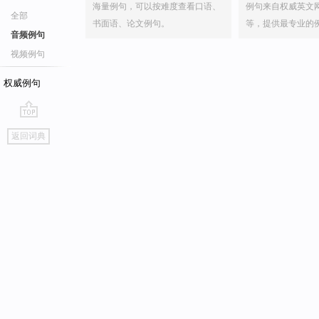
海量例句，可以按难度查看口语、
例句来自权威英文
全部
书面语、论文例句。
等，提供最专业的
音频例句
视频例句
权威例句
go
返回词典
top