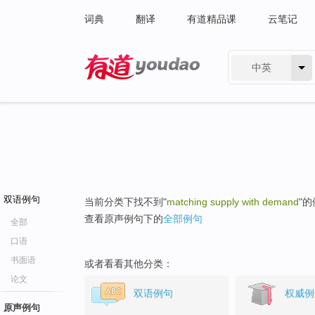
词典
翻译
有道精品课
云笔记
中英
有道 - 网易旗下搜索
双语例句
当前分类下找不到"
matching supply with demand
"
查看原声例句下的
全部例句
全部
口语
书面语
或者看看其他分类：
论文
双语例句
权威例
原声例句