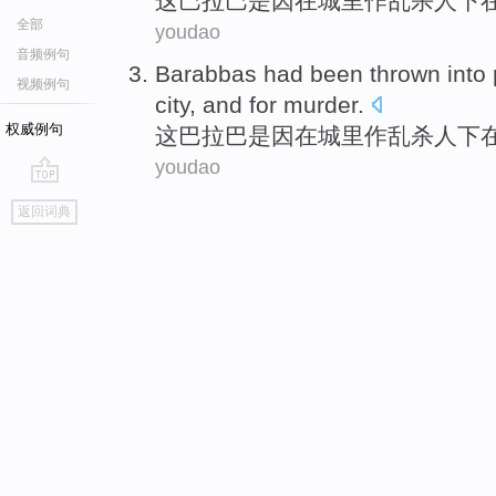
这巴拉巴
是
因
在
城里
作乱
杀人下
全部
youdao
音频例句
Barabbas
had been thrown into 
视频例句
city
, and for murder.
权威例句
这巴拉巴
是
因
在
城里
作乱
杀人下
youdao
go
返回词典
top