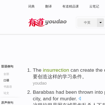
词典
翻译
有道精品课
云笔记
中英
有道 - 网易旗下搜索
双语例句
The
insurrection
can
create
the
c
全部
要
创造
这样
的
学习
条件。
口语
youdao
书面语
Barabbas
had been thrown into 
论文
city
, and for murder.
原声例句