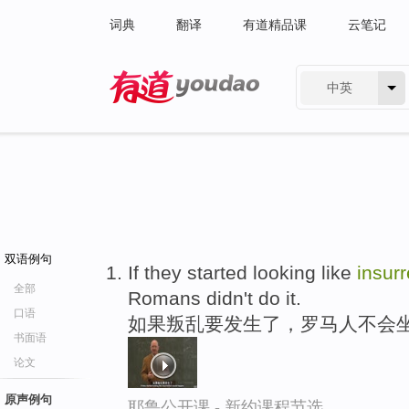
词典
翻译
有道精品课
云笔记
中英
有道 - 网易旗下搜索
双语例句
If they started looking like
insurr
全部
Romans didn't do it.
口语
如果叛乱要发生了，罗马人不会
书面语
论文
原声例句
耶鲁公开课 - 新约课程节选