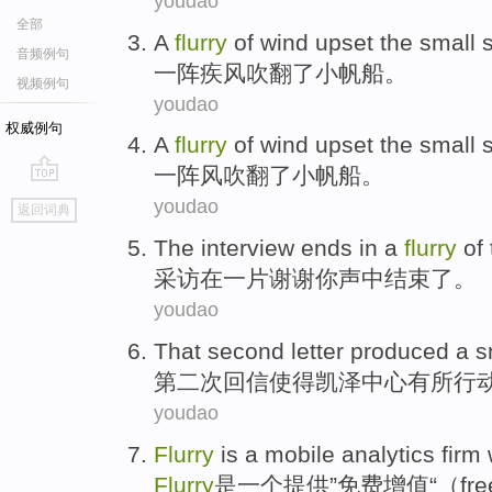
youdao
全部
A
flurry
of wind upset
the
small
音频例句
一阵
疾风吹翻
了
小
帆船。
视频例句
youdao
权威例句
A
flurry
of wind upset
the
small
一阵风
吹翻
了
小
帆船
。
go
youdao
返回词典
top
The
interview
ends
in
a
flurry
of
采访
在
一
片
谢谢
你
声
中
结束
了。
youdao
That
second
letter
produced a s
第二次
回信
使得
凯泽
中心有所
行
youdao
Flurry
is
a
mobile
analytics
firm
w
Flurry
是
一个
提供
”免费增值“（
fr