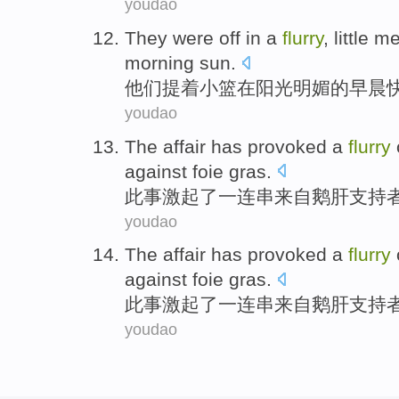
youdao
They
were off
in
a
flurry
,
little
met
morning
sun
.
他们
提着
小
篮
在
阳光
明媚的
早晨
youdao
The affair
has provoked
a
flurry
against foie
gras.
此事
激起
了
一连串
来自
鹅肝支持
youdao
The affair
has provoked
a
flurry
against foie
gras.
此事
激起
了
一连串
来自
鹅肝支持
youdao