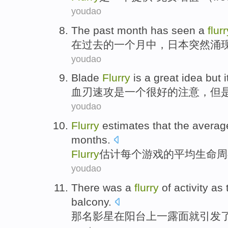
youdao
The
past
month has seen
a
flurr
在
过去
的
一
个月中，日本突然涌
youdao
Blade
Flurry
is
a
great
idea
but
i
血刃
速攻
是
一个
很好的
注意
，
但
youdao
Flurry
estimates that
the
averag
months
.
Flurry
估计
每个
游戏
的
平均
生命周
youdao
There
was a
flurry
of activity as 
balcony
.
那
名
影星
在
阳台上
一
露面
就引发