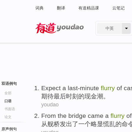
词典
翻译
有道精品课
云笔记
中英
有道 - 网易旗下搜索
双语例句
Expect
a
last-minute
flurry
of
ca
全部
期待
最后时刻
的
现金潮。
口语
youdao
书面语
From
the bridge
came
a
flurry
of
论文
从
舰
桥
发出了
一个
略显
慌乱
的
命
原声例句