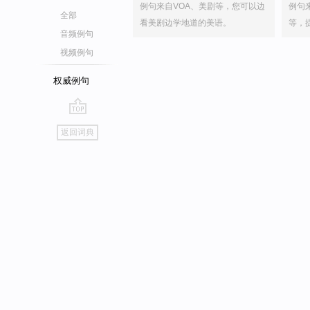
例句来自VOA、美剧等，您可以边
例句
全部
看美剧边学地道的美语。
等，
音频例句
视频例句
权威例句
go
返回词典
top