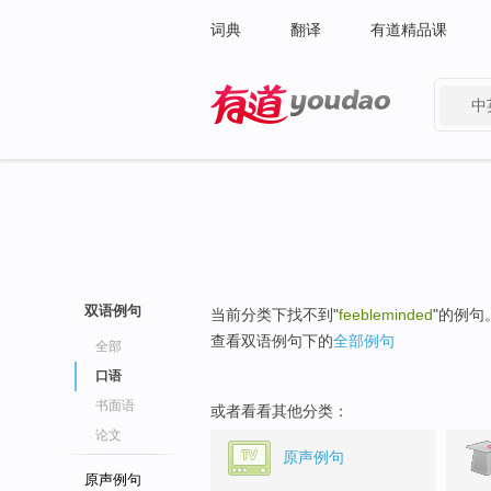
词典
翻译
有道精品课
中
有道 - 网易旗下搜索
双语例句
当前分类下找不到"
feebleminded
"的例句
查看双语例句下的
全部例句
全部
口语
书面语
或者看看其他分类：
论文
原声例句
原声例句