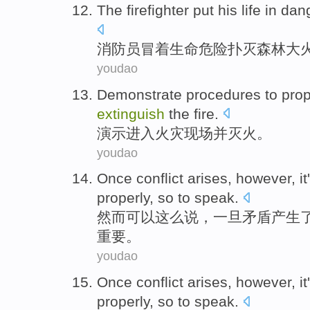
The firefighter
put
his
life
in
dan
消防员
冒
着
生命
危险
扑灭
森林
大
youdao
Demonstrate
procedures to pro
extinguish
the fire
.
演示
进入
火灾
现场
并
灭火
。
youdao
Once
conflict
arises
,
however
,
i
properly
,
so
to
speak
.
然而
可以这么说，
一旦
矛盾
产生
重要。
youdao
Once
conflict
arises
,
however
,
i
properly
,
so
to
speak
.