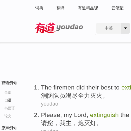
词典
翻译
有道精品课
云笔记
中英
有道 - 网易旗下搜索
双语例句
The firemen
did their
best to
ext
全部
消防
队员竭尽
全力
灭火。
口语
youdao
书面语
Please
,
my
Lord
,
extinguish
the 
论文
请您
，
我
主
，
熄灭
灯
。
原声例句