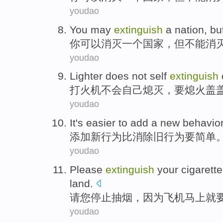
youdao
You
may
extinguish
a
nation
,
bu
你
可以
消灭
一个
国家
，
但
不能
消
youdao
Lighter
does not
self
extinguish
打火机
不会
自己
熄灭
，要熄火
盖
youdao
It's easier
to
add
a
new
behavio
添加
新
行为
比
消除
旧行为
要
简单
youdao
Please
extinguish
your
cigarette
land
.
请
您
停止抽烟
，
因为
飞机
马上
就
youdao