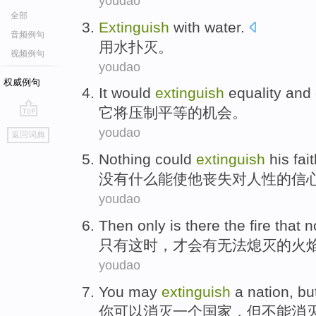
youdao
全部
Extinguish
with water.
音频例句
用水
扑灭
。
视频例句
youdao
权威例句
It
would
extinguish
equality and
它
将
压制
平等
的
机会
。
go
youdao
返回词典
top
Nothing
could
extinguish
his
fai
没有什么
能
使
他
丧失对人性的
信
youdao
Then
only
is there
the
fire
that
n
只有
这时
，才会
有
无法
熄灭
的
火
youdao
You
may
extinguish
a
nation
,
bu
你
可以
消灭
一个
国家
，
但
不能
消