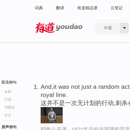
词典
翻译
有道精品课
云笔记
中英
有道 - 网易旗下搜索
双语例句
And,it was not just a random ac
全部
royal line.
口语
这并不是一次无计划的行动,刺杀
书面语
论文
原声例句
耶鲁公开课 - 1871年后的法国课程节选