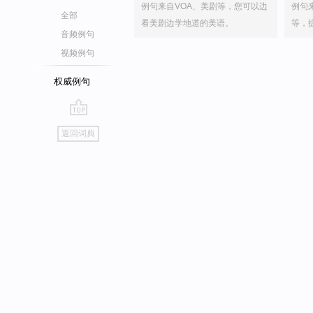
例句来自VOA、美剧等，您可以边
例句
全部
看美剧边学地道的美语。
等，
音频例句
视频例句
权威例句
go
返回词典
top