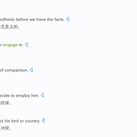
pothesis
before
we
have
the facts
.
毫无
意义的。
o
engage
in
.
of
comparison
.
。
ecide to
employ
him
.
为
担保。
ct
his
lord
or
country
.
入
冲突
。