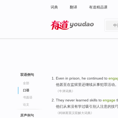
词典
翻译
有道精品课
中
有道 - 网易旗下搜索
双语例句
Even
in
prison
,
he continued
to
enga
全部
他
甚至
在
监狱
里还继续
从事
犯罪
活动
口语
《牛津词典》
书面语
They
never
learned
skills
to
engage
t
论文
他们
从来没有
学过
吸引
别人
注意
的
技
《柯林斯英汉双解大词典》
原声例句