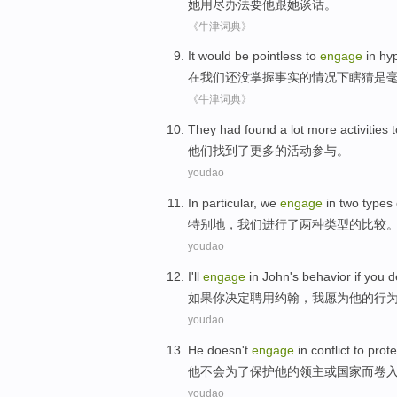
她
用尽
办法
要
他
跟她
谈话
。
《牛津词典》
It would
be
pointless
to
engage
in
hy
在
我们
还没掌握
事实
的情况
下瞎
猜
是
《牛津词典》
They
had found
a lot
more
activities
t
他们
找到
了
更多的
活动
参与。
youdao
In particular
,
we
engage
in
two
types
特别
地，
我们
进行
了
两种
类型
的
比较
youdao
I
'll
engage
in
John
's
behavior
if
you
d
如果
你
决定
聘用
约翰
，
我
愿
为
他
的
行
youdao
He
doesn't
engage
in
conflict
to
prote
他
不会
为了
保护
他
的
领主
或
国家
而
卷
youdao