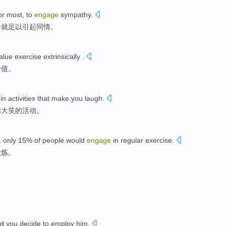
or
most
, to
engage
sympathy
.
子
就
足以引起同情。
alue
exercise
extrinsically
.
价值
。
in
activities
that
make
you
laugh
.
你
大笑的
活动
。
,
only
15% of
people
would
engage
in
regular
exercise
.
锻炼
。
ld
you
decide to
employ
him
.