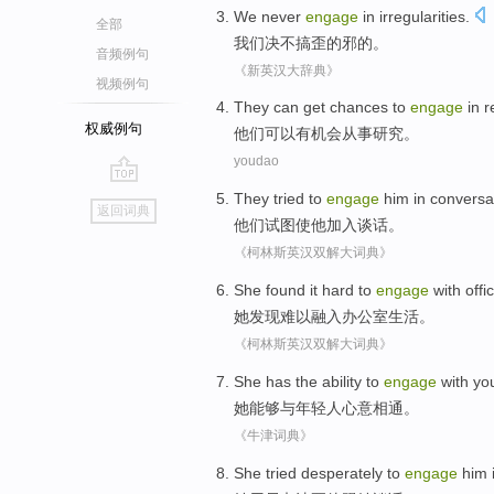
We
never
engage
in
irregularities
.
全部
我们
决不
搞
歪的
邪
的。
音频例句
《新英汉大辞典》
视频例句
They
can
get chances
to
engage
in
r
权威例句
他们
可以
有
机会
从事
研究。
youdao
go
They
tried to
engage
him
in conversa
返回词典
top
他们
试图
使
他
加入
谈话。
《柯林斯英汉双解大词典》
She
found
it hard to
engage
with
offi
她
发现
难以
融入
办公室
生活
。
《柯林斯英汉双解大词典》
She
has the
ability
to
engage
with
yo
她
能够
与
年轻人
心意相通
。
《牛津词典》
She
tried desperately
to
engage
him