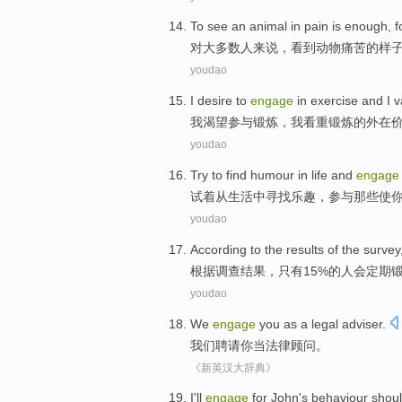
To
see
an
animal
in
pain
is enough
,
f
对
大多数人
来说
，
看到
动物
痛苦
的样
youdao
I
desire to
engage
in
exercise
and I
v
我
渴望
参与
锻炼
，我
看重
锻炼的
外在
youdao
Try
to
find
humour
in
life
and
engage
试
着
从
生活
中
寻找
乐趣
，
参与
那些
使
youdao
According to
the results
of
the
survey
根据
调查
结果
，
只有
15%
的
人
会
定期
youdao
We
engage
you
as
a
legal
adviser
.
我们
聘请
你
当
法律
顾问
。
《新英汉大辞典》
I
'll
engage
for
John
's
behaviour
shou