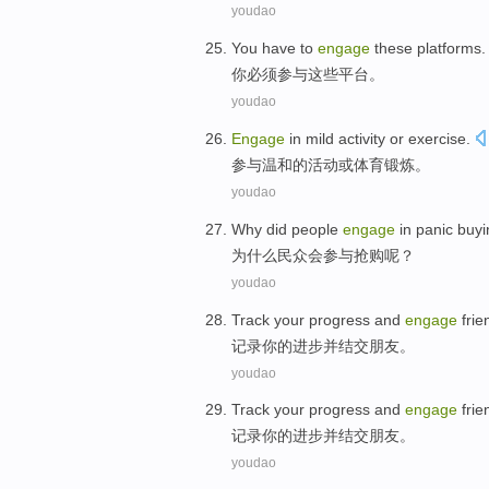
youdao
You
have to
engage
these
platforms
.
你
必须
参与
这些
平台
。
youdao
Engage
in
mild
activity
or
exercise
.
参与
温和
的
活动
或
体育锻炼
。
youdao
Why did
people
engage
in
panic buyi
为什么
民众
会
参与
抢购
呢？
youdao
Track
your
progress
and
engage
frie
记录
你
的
进步
并
结交
朋友
。
youdao
Track
your
progress
and
engage
frie
记录
你
的
进步
并
结交
朋友
。
youdao