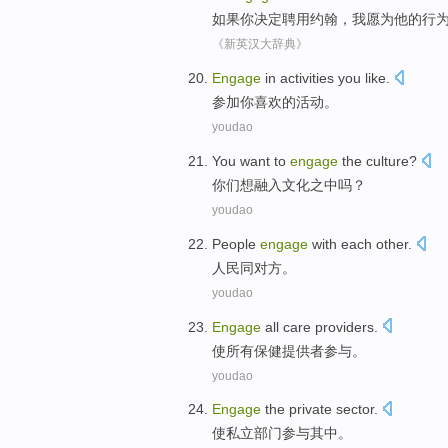
如果
你
决定
聘用
约翰
，
我
愿
为
他
的
行
《新英汉大辞典》
Engage
in
activities
you
like
.
参加
你
喜欢
的
活动
。
youdao
You
want to
engage
the
culture
?
你们
想
融入
文化之中
吗？
youdao
People
engage
with
each other
.
人民
同
对方
。
youdao
Engage
all
care
providers
.
使
所有
保健
提供者
参与。
youdao
Engage
the
private
sector
.
使
私立
部门
参与其中
。