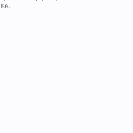
为
担保
。