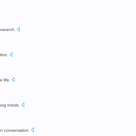
esearch
.
tion
.
ce
life
.
ung
minds
.
in conversation
.