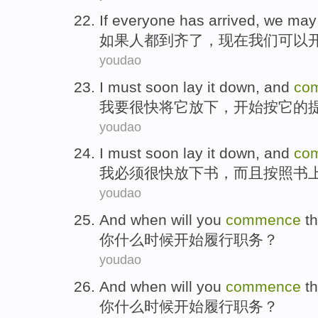
If
everyone
has
arrived
,
we
may
如果
人
都
到齐了
，
现在
我们
可以
youdao
I
must
soon
lay
it
down
, and
co
我
要
很快
将
它
放下
，
开始按
它
的
youdao
I
must
soon
lay it down
,
and
co
我
必须
很快
放下
书，
而且
按照
书
youdao
And
when
will
you
commence
th
你
什么时候
开始履行职务
？
youdao
And
when
will
you
commence
th
你
什么时候
开始履行职务
？