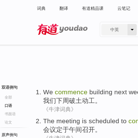
词典
翻译
有道精品课
云笔记
中英
有道 - 网易旗下搜索
双语例句
We
commence
building
next we
全部
我们
下周
破土
动工。
口语
《牛津词典》
书面语
The meeting
is scheduled to
co
论文
会议
定于
午间
召开。
原声例句