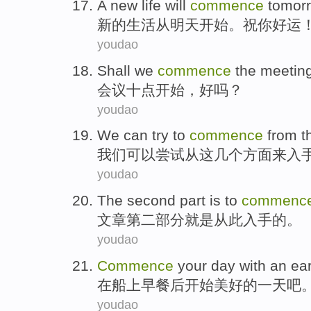
A
new
life
will
commence
tomor
新的
生活
从
明天
开始。祝你
好运
youdao
Shall we
commence
the meetin
会议
十点
开始
，好吗？
youdao
We
can
try
to
commence
from
t
我们
可以
尝试
从
这
几个
方面
来
入
youdao
The second
part
is to
commenc
文章
第二
部分
就是
从此
入手的。
youdao
Commence
your
day
with an
ear
在
船上
早餐
后
开始
美好的
一天
吧
youdao