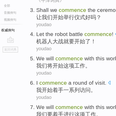
《牛津词典》
全部
Shall
we
commence
the cerem
音频例句
让
我们
开始
举行
仪式好吗？
视频例句
youdao
权威例句
Let the
robot
battle
commence
!
机器人
大战
就要开始了！
go
youdao
返回词典
top
We
will
commence
with
this
wor
我们
将
开始
这项
工作
。
youdao
I
commence
a round of
visit
.
我
开始着手
一系列访问。
youdao
We
will
commence
with
this
wor
我们
要
着手
进行
这项
工作
。