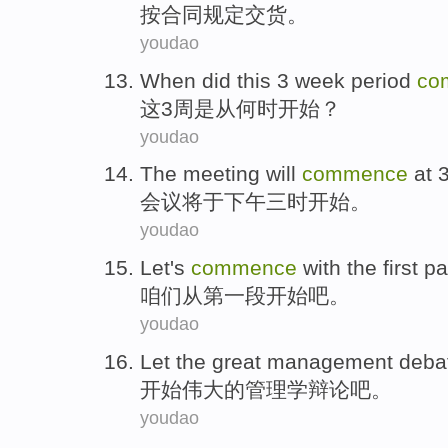
按
合同规定
交货
。
youdao
When did
this
3
week
period
co
这
3
周
是从
何时开始？
youdao
The meeting
will
commence
at 3
会议
将
于下午
三时
开始。
youdao
Let's
commence
with
the first
pa
咱们
从第一段开始吧。
youdao
Let
the
great
management
deba
开始
伟大
的
管理学
辩论
吧
。
youdao