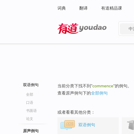
词典
翻译
有道精品课
中
有道 - 网易旗下搜索
双语例句
当前分类下找不到"
commence
"的例句。
查看原声例句下的
全部例句
全部
口语
书面语
或者看看其他分类：
论文
双语例句
原声例句