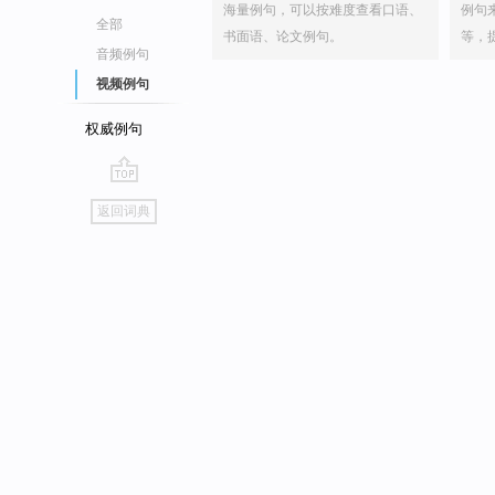
海量例句，可以按难度查看口语、
例句
全部
书面语、论文例句。
等，
音频例句
视频例句
权威例句
go
返回词典
top