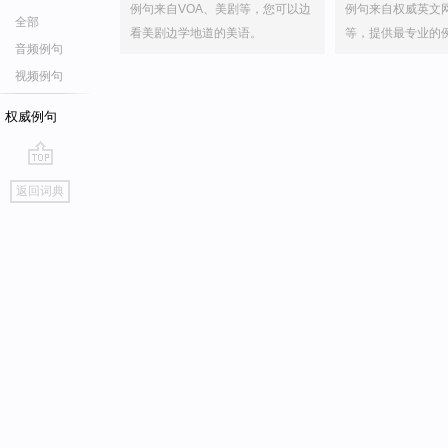
例句来自VOA、美剧等，您可以边
例句来自权威英文
全部
看美剧边学地道的美语。
等，提供最专业的
音频例句
视频例句
权威例句
go
返回词典
top