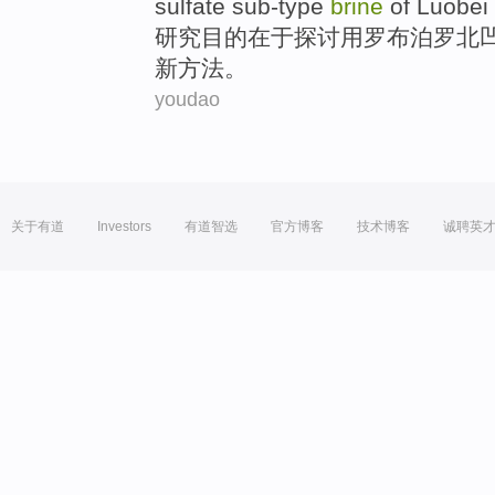
sulfate
sub-type
brine
of
Luobei
研究
目的在于探讨用罗布泊罗北
新
方法
。
youdao
关于有道
Investors
有道智选
官方博客
技术博客
诚聘英