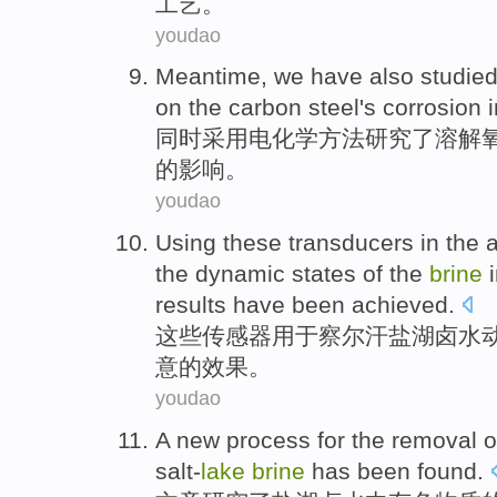
工艺
。
youdao
Meantime
, we have also
studie
on
the
carbon steel
's
corrosion
同时
采用电化学方法
研究
了
溶解
的
影响
。
youdao
Using
these
transducers
in the
the
dynamic
states
of
the
brine
results
have been achieved
.
这些
传感器
用于
察尔汗
盐湖
卤水
意
的
效果
。
youdao
A new
process
for the removal
o
salt-
lake
brine
has been found
.