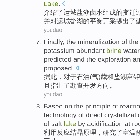
Lake
.
介绍
了
运城
盐湖
卤水
组成
的
变迁
并
对
运城
盐湖
的
平衡
开采
提出
了
youdao
Finally
,
the mineralization
of th
potassium
abundant
brine
water
predicted
and
the
exploration
an
proposed.
据此
，
对于
石油
(
气
)藏
和
盐湖
富钾
且
指出
了
勘查
开发方向。
youdao
Based
on the
principle
of
reacti
technology
of
direct
crystallizat
of salt
lake
by acidification
at r
利用
反应
结晶
原理
，研究了
室温