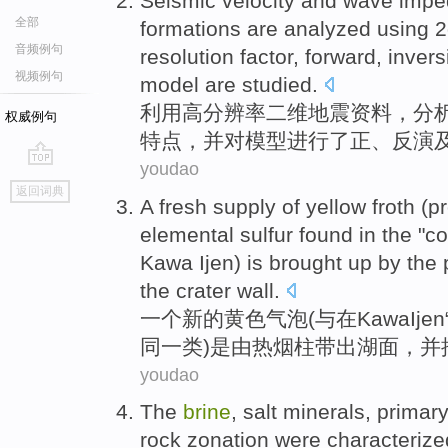
Seismic
velocity
and
wave
impe
全部
formations
are
analyzed
using
2
音频例句
resolution
factor, forward,
invers
视频例句
model
are
studied
.
利用
高
分辨率
二
维
地震
资料
，
分
权威例句
特点
，并
对
模型
进行
了正、
反演
youdao
go
返回词典
top
A
fresh
supply of
yellow
froth
(pr
elemental
sulfur
found
in
the "
co
Kawa
Ijen
)
is
brought up
by
the
the
crater wall.
一个
新的
黄色
气泡
(与
在
Kawa
Ijen
同一类)是
由
热
烟柱带
出
湖面，
并
youdao
The
brine
,
salt
minerals
,
primar
rock
zonation were
characterize