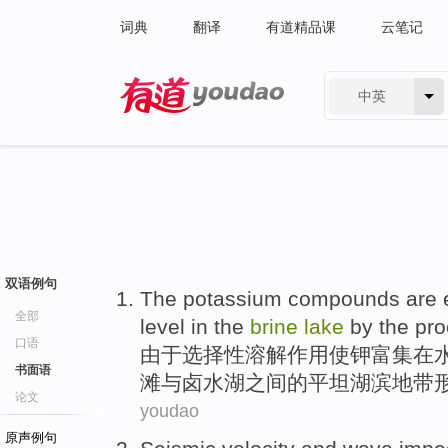
词典
翻译
有道精品课
云笔记
中英
有道 - 网易旗下搜索
双语例句
The
potassium
compounds
are 
全部
level
in
the
brine
lake
by
the
pro
口语
由于
选择性
溶解作用使
钾
富集
在
书面语
滩
与
卤水湖之间
的
平坦
湖滨地带
论文
youdao
原声例句