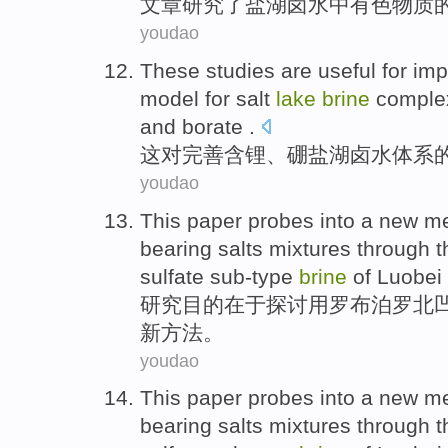
文章研究了
盐湖
卤水
中有色
物质
youdao
These
studies are useful
for
imp
model
for
salt
lake
brine
comple
and
borate
.
这
对
完善
含
锂
、
硼
盐湖
卤水
体系
youdao
This paper
probes into
a
new
me
bearing
salts
mixtures through 
sulfate
sub-type
brine
of
Luobei
研究
目的在于探讨用罗布泊罗北
新
方法
。
youdao
This paper
probes into
a
new
me
bearing
salts
mixtures through 