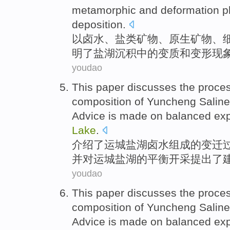
metamorphic
and
deformation
p
deposition
.
以
卤水
、
盐类
矿物
、
原生
矿物、
明
了
盐湖
沉积
中的
变质
和
变形
现
youdao
This paper discusses
the
proce
composition
of
Yuncheng
Saline
Advice
is
made
on
balanced
exp
Lake
.
介绍
了
运城
盐湖
卤水
组成
的
变迁
并
对
运城盐湖的
平衡
开采
提出
了
youdao
This paper discusses
the
proce
composition
of
Yuncheng
Saline
Advice
is
made
on
balanced
exp