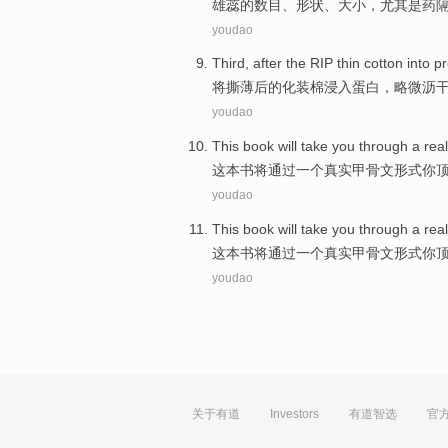
雄蕊
的
数目
、
形状
、
大小
，
尤其是
药
youdao
Third,
after
the
RIP
thin
cotton
into
pr
将撕
薄
后
的
化装
棉
浸入
蛋白
，
略微
沥
youdao
This book
will take
you
through
a
real
这本
书
将
通过
一个
真实
甲骨文
形式
你
youdao
This book
will take
you
through
a
real
这本
书
将
通过
一个
真实
甲骨文
形式
你
youdao
关于有道
Investors
有道智选
官