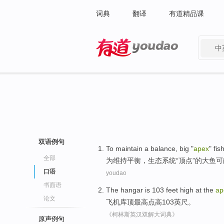
词典
翻译
有道精品课
中
有道 - 网易旗下搜索
双语例句
To
maintain a
balance
, big "
apex
"
fis
全部
为
维持
平衡
，生态系统“
顶点
”的
大鱼
可
口语
youdao
书面语
The hangar
is 103
feet
high
at the
ap
论文
飞机库
顶
最高点
高
103
英尺
。
《柯林斯英汉双解大词典》
原声例句