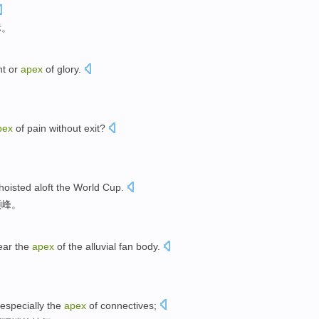
标
。
ht or
apex
of
glory
.
pex
of
pain
without
exit
?
hoisted aloft
the
World Cup
.
顶峰
。
ear
the
apex
of
the
alluvial
fan
body
.
。
especially
the
apex
of
connectives
;