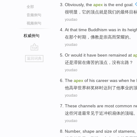
Obviously
,
the
apex
is
the
end
goal
.
全部
很明显
，它的
顶点
就是
我们
的
最终
目
音频例句
youdao
视频例句
At
that
time
Buddhism
was
in
its heig
权威例句
在
那个
时期
，
佛教
是
崇高
而荣耀
的
。
youdao
go
Or
would it have been remained
at
a
返回词典
top
还是
滞留
在
痛苦
的
顶点
，
没有
出路
？
youdao
The
apex
of
his
career
was
when
he
他
高举
世界杯
奖杯
时
达到了
他
事业
的
youdao
These
channels are
most
common
n
这些
河道
最
常见于
近
冲积
扇
体
的
顶端
youdao
Number
,
shape
and
size
of
stamens
,