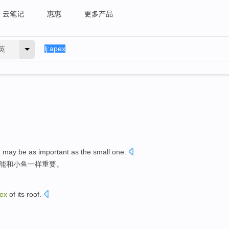
云笔记
惠惠
更多产品
英
h
may be
as
important
as
the small one.
能
和
小鱼一样
重要
。
ex
of its
roof
.