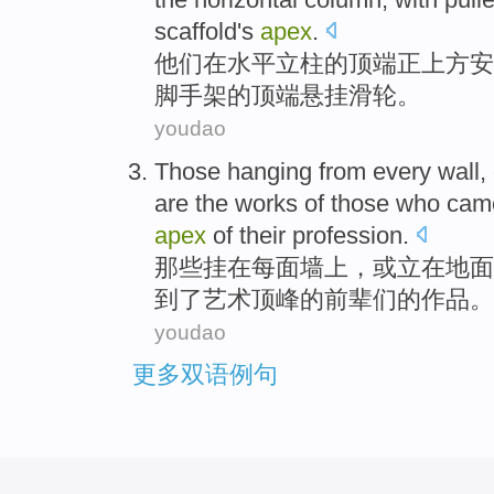
scaffold
's
apex
.
他们
在
水平
立柱
的
顶端
正
上方
安
脚手架
的
顶端
悬挂
滑轮
。
youdao
Those
hanging from
every
wall
,
are
the
works
of
those who
cam
apex
of
their profession.
那些
挂
在
每
面墙上
，
或
立
在
地面
到
了艺术
顶峰
的前辈们的
作品
。
youdao
更多双语例句