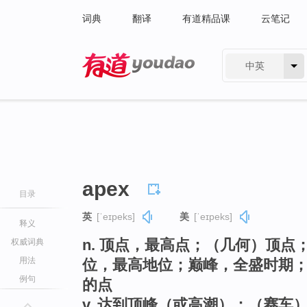
词典
翻译
有道精品课
云笔记
中英
有道 - 网易旗下搜索
apex
目录
英
[ˈeɪpeks]
美
[ˈeɪpeks]
释义
n. 顶点，最高点；（几何）顶
权威词典
用法
位，最高地位；巅峰，全盛时期
例句
的点
v. 达到顶峰（或高潮）；（赛车