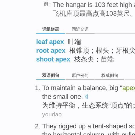
The hangar is 103 feet high a
例：
飞机库顶最高点高103英尺
词组短语
同近义词
leaf apex
叶端
root apex
根锥顶；根头；牙根
shoot apex
枝条尖；苗端
双语例句
原声例句
权威例句
To
maintain a
balance
, big "
ape
the small one.
为
维持
平衡
，生态系统“
顶点
”的
youdao
They
rigged up
a
tent-shaped
sc
the
horizontal
column
,
with pull