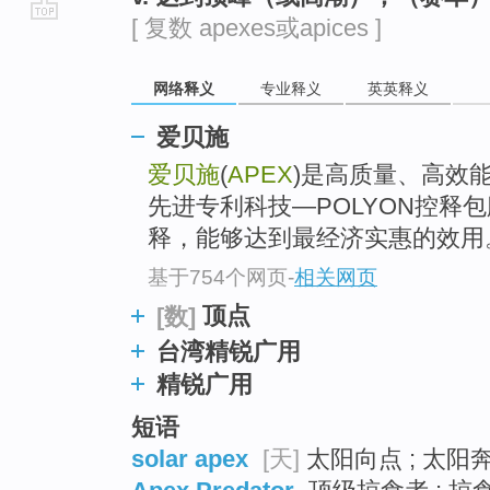
[ 复数 apexes或apices ]
go
top
网络释义
专业释义
英英释义
爱贝施
爱贝施
(
APEX
)是高质量、高效
先进专利科技—POLYON控释
释，能够达到最经济实惠的效用
基于754个网页
-
相关网页
顶点
[数]
台湾精锐广用
精锐广用
短语
solar apex
[天]
太阳向点 ; 太阳