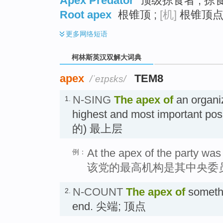
Apex Predator
顶级掠食者 ; 掠
Root apex
根锥顶 ;
[机]
根锥顶点 
更多
网络短语
柯林斯英汉双解大词典
apex
TEM8
/ˈeɪpɛks/
N-SING
The
apex
of
an organiz
1.
highest and most important po
的) 最上层
At the apex of the party was 
例：
该党的最高机构是其中央委
N-COUNT
The
apex
of
somethin
2.
end. 尖端; 顶点