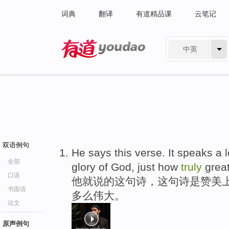
词典
翻译
有道精品课
云笔记
中英
有道 - 网易旗下搜索
双语例句
He says this verse. It speaks a
全部
glory of God, just how
truly
great
口语
他就说的这句诗，这句诗是赞美上
书面语
多么伟大。
论文
原声例句