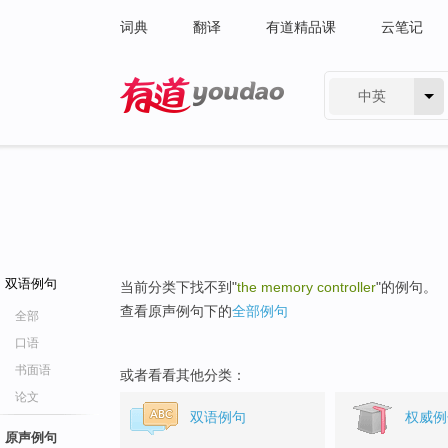
词典
翻译
有道精品课
云笔记
中英
有道 - 网易旗下搜索
双语例句
当前分类下找不到"
the memory controller
"的例句。
查看原声例句下的
全部例句
全部
口语
书面语
或者看看其他分类：
论文
双语例句
权威例
原声例句