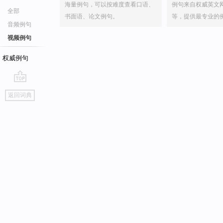
海量例句，可以按难度查看口语、
例句来自权威英文
全部
书面语、论文例句。
等，提供最专业的
音频例句
视频例句
权威例句
go
返回词典
top