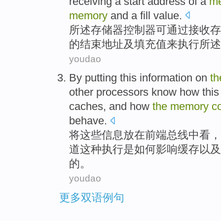
receiving
a
start
address
of
a
m
memory
and
a fill
value.
所
述
存储器
控制器
可
通过
接收
存
的
结束
地址
及
填
充值来
执行
所述
youdao
By putting
this
information
on
th
other
processors
know
how
this
caches
,
and
how
the
memory
co
behave
.
将
这些
信息
放在
前端
总线中看，
道
这种
执行
是
如何
影响
缓存
以及
的。
youdao
更多双语例句