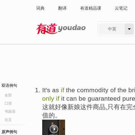
词典
翻译
有道精品课
云笔记
中英
有道 - 网易旗下搜索
双语例句
It's as
if
the commodity of the br
全部
only
if
it can be guaranteed pur
口语
这就好像新娘这件商品,只有在完
书面语
值的。
论文
原声例句