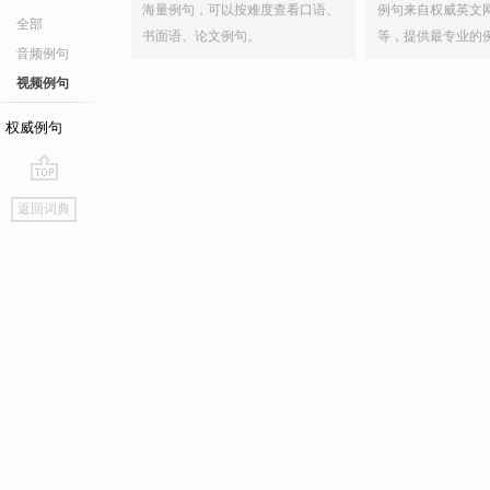
海量例句，可以按难度查看口语、
例句来自权威英文
全部
书面语、论文例句。
等，提供最专业的
音频例句
视频例句
权威例句
go
返回词典
top