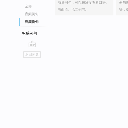
海量例句，可以按难度查看口语、
例句
全部
书面语、论文例句。
等，
音频例句
视频例句
权威例句
go
返回词典
top