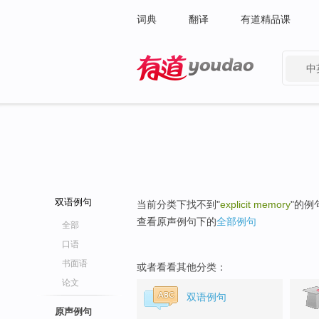
词典
翻译
有道精品课
中
有道 - 网易旗下搜索
双语例句
当前分类下找不到"
explicit memory
"的例
查看原声例句下的
全部例句
全部
口语
书面语
或者看看其他分类：
论文
双语例句
原声例句