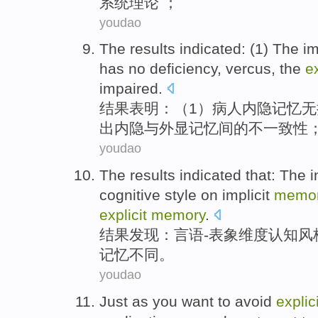
系统
理论 ；
youdao
The results
indicated
: (
1
) The
im
has
no
deficiency,
vercus
, the
ex
impaired
.
结果
表明
：（
1
）病人内
隐
记忆
无
出内隐与外显记忆间的不一致性
youdao
The results
indicated that
: The
i
cognitive
style
on implicit
memo
explicit
memory
.
结果
发现
：言语-
表象
维度
认知
风
记忆
不同
。
youdao
Just as
you
want
to
avoid
explici