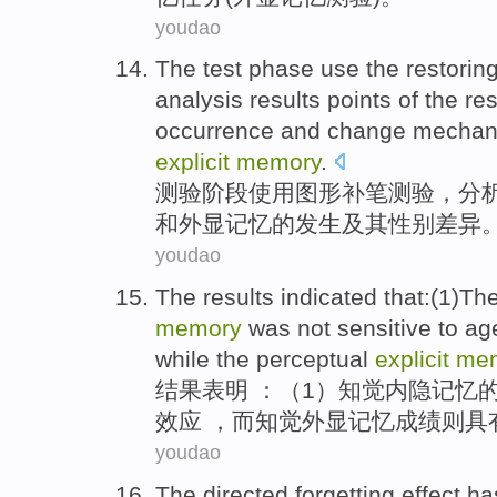
youdao
The
test
phase
use
the
restorin
analysis
results
points of the res
occurrence
and change mecha
explicit
memory
.
测验
阶段
使用
图形
补
笔
测验
，
分
和
外显
记忆
的
发生
及其性别差异
youdao
The results
indicated that
:(
1
)
Th
memory
was not
sensitive to
ag
while
the
perceptual
explicit
me
结果
表明
：（
1
）
知觉
内隐
记忆
效应 ，
而
知觉外显记忆成绩则具
youdao
The
directed
forgetting
effect h