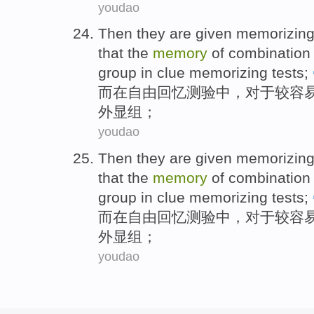
youdao
Then
they
are
given
memorizin
that
the
memory
of
combination
group
in clue memorizing
tests
;
而
在
自由
回忆
测验
中，对于
较
容
外
显组；
youdao
Then
they
are
given
memorizin
that
the
memory
of
combination
group
in clue memorizing
tests
;
而
在
自由
回忆
测验
中，对于
较
容
外
显组；
youdao