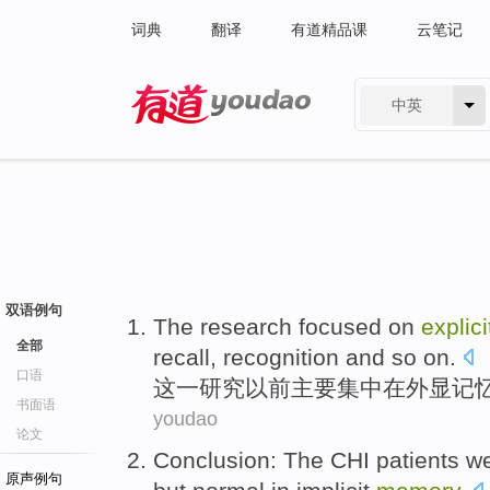
词典
翻译
有道精品课
云笔记
中英
有道 - 网易旗下搜索
双语例句
The
research
focused on
explici
全部
recall
,
recognition
and so on
.
口语
这一
研究
以前
主要
集中
在外显
记
书面语
youdao
论文
Conclusion
:
The CHI
patients w
原声例句