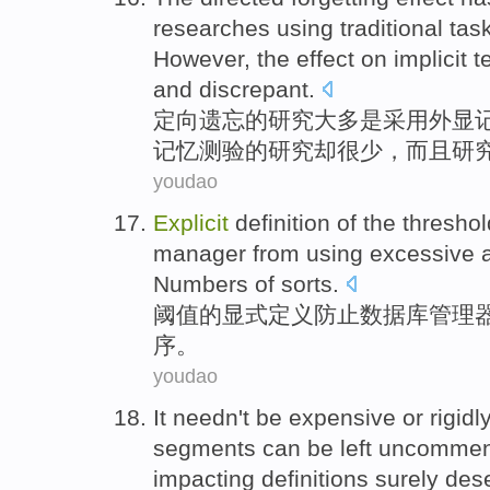
researches
using
traditional
tas
However
,
the
effect
on implicit
t
and
discrepant
.
定向
遗忘
的研究
大多
是
采用
外显
记忆
测验的研究
却
很少
，
而且
研
youdao
Explicit
definition
of
the
threshol
manager
from
using excessive
Numbers of
sorts
.
阈值
的
显式
定义
防止
数据库
管理
序。
youdao
It
needn't
be
expensive
or
rigidl
segments
can be
left
uncommen
impacting
definitions
surely
des