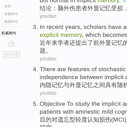
but normal in
implicit
memory
.
全部
结论
：
脑
外伤
患者
外显
记忆
受损
音频例句
youdao
视频例句
In recent years
,
scholars
have
a
权威例句
explicit
memory
,
which
becomes
近年
来
学者
还
提出
了
前
外
显
记忆
题。
go
返回词典
top
youdao
There are
features
of
stochastic
independence
between
implicit
内隐
记忆
与
外显
记忆
之间
具有随
youdao
Objective
To
study
the implicit
a
patients with
amnestic
mild
cogn
目的
对
遗忘型
轻度
认知
损伤
(MCI)