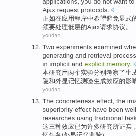
applications
,
you
do not
want
to
Ajax
request
protocols
.
正如
在
应用
程序
中
希望
避免
显式
须
要
处理
低层
的
Ajax
请求
协议。
youdao
Two
experiments
examined whe
generating
and
retrieval
proces
in
implicit
and
explicit
memory
.
本
研究
用
两个
实验
分别考察了
生
隐
和
外显
记忆
测验
生成
效应
的
影
youdao
The
concreteness
effect
, the im
superiority effect have
been
well
researches
using
traditional
tas
这
三种
效应
已
为
许多
研究所
证实
忆任务
(
外显
记忆
测验
)。