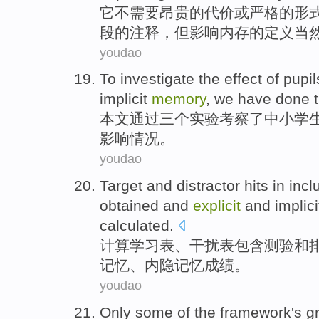
它
不
需要
昂贵的
代价
或
严格
的
形
段
的
注释
，但影响内存的
定义
当
youdao
To
investigate
the
effect
of
pupil
implicit
memory
, we have done
本文通过
三个
实验
考察
了
中小
学
影响
情况。
youdao
Target
and
distractor
hits in
incl
obtained and
explicit
and
implici
calculated
.
计算学习
表、
干扰
表
包含测验
和
记忆
、
内隐
记忆成绩。
youdao
Only
some
of the
framework
's
g