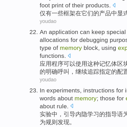
foot print
of
their
products
.
仅有
一些
框架
在
它们
的
产品
中显
youdao
An application
can
keep
specia
allocations
for
debugging
purpo
type
of
memory
block
,
using
exp
functions
.
应用
程序
可以
使用
这种
记忆
体区
的
明确
呼叫
，
继续
追踪
指定
的
配
youdao
In
experiments
,
instructions
for 
words
about
memory
; those
for
about
rule
.
实验
中
，
引导
内
隐
学习
的指导
语
为
规则发现。