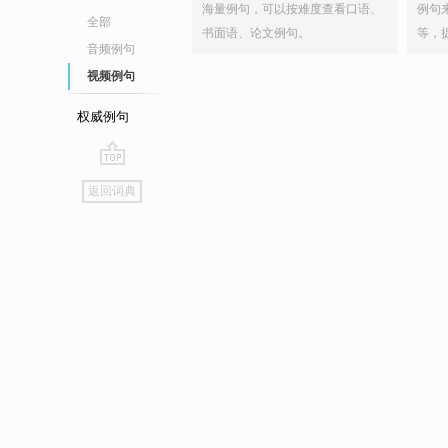
海量例句，可以按难度查看口语、
例句
全部
书面语、论文例句。
等，
音频例句
视频例句
权威例句
go
返回词典
top