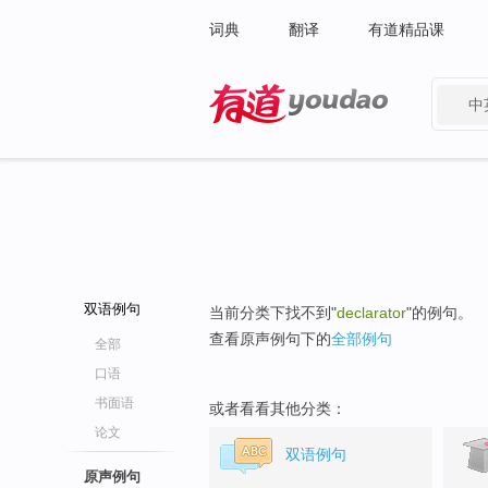
词典
翻译
有道精品课
中
有道 - 网易旗下搜索
双语例句
当前分类下找不到"
declarator
"的例句。
查看原声例句下的
全部例句
全部
口语
书面语
或者看看其他分类：
论文
双语例句
原声例句