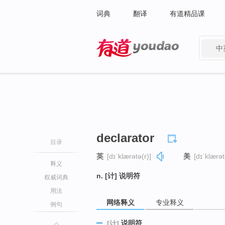
词典
翻译
有道精品课
中
有道 - 网易旗下搜索
declarator
目录
英
[dɪˈklærətə(r)]
美
[dɪˈklærət
释义
n. [计] 说明符
权威词典
用法
网络释义
专业释义
例句
说明符
[计]