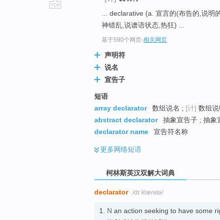
... declarative (a. 宣言的(布告的
go
神错乱,说谵语状态,热狂) ...
top
基于590个网页
-
相关网页
声明符
说名
宣告子
短语
array declarator
数组说名 ;
[计]
数组说明
abstract declarator
抽象宣告子 ; 抽象
declarator name
宣告符名称
更多
网络短语
柯林斯英汉双解大词典
declarator
/dɪˈklærətə/
1.
N
an action seeking to have some ri