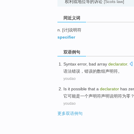
权利或地位等的诉讼
[Scots law]
同近义词
n. [计]说明符
specifier
双语例句
Syntax
error
,
bad
array
declarator
.
语法
错误
，
错误
的
数组
声明符
。
youdao
Is
it
possible
that
a
declarator
has ze
它
可能
是
一个
声明
符
声明说明符
为
零
youdao
更多双语例句