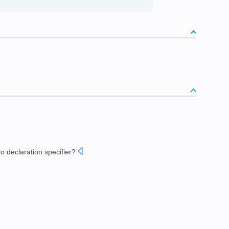
ro
declaration
specifier
?
？