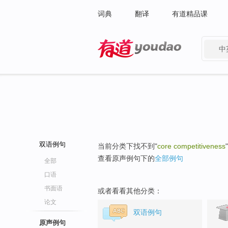
词典
翻译
有道精品课
中
有道 - 网易旗下搜索
双语例句
当前分类下找不到"
core competitiveness
查看原声例句下的
全部例句
全部
口语
书面语
或者看看其他分类：
论文
双语例句
原声例句