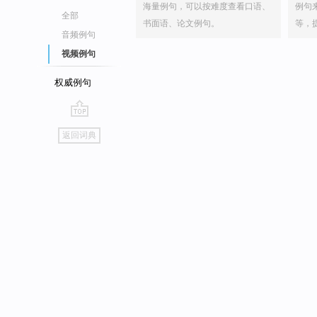
海量例句，可以按难度查看口语、
例句
全部
书面语、论文例句。
等，
音频例句
视频例句
权威例句
go
返回词典
top