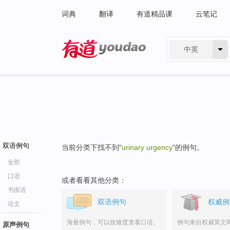
词典
翻译
有道精品课
云笔记
中英
有道 - 网易旗下搜索
双语例句
当前分类下找不到"
urinary urgency
"的例句。
全部
口语
或者看看其他分类：
书面语
双语例句
权威例
论文
海量例句，可以按难度查看口语、
例句来自权威英文
原声例句