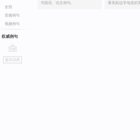
书面语、论文例句。
看美剧边学地道的
全部
音频例句
视频例句
权威例句
go
返回词典
top