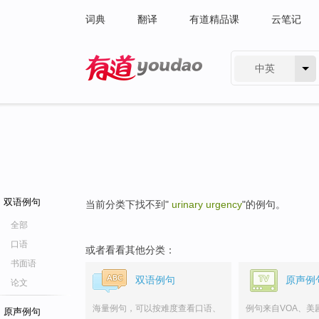
词典
翻译
有道精品课
云笔记
中英
有道 - 网易旗下搜索
双语例句
当前分类下找不到"
urinary urgency
"的例句。
全部
口语
或者看看其他分类：
书面语
双语例句
原声例
论文
海量例句，可以按难度查看口语、
例句来自VOA、美
原声例句