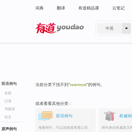
词典
翻译
有道精品课
云笔记
中英
有道 - 网易旗下搜索
双语例句
当前分类下找不到"
rearmost
"的例句。
全部
口语
或者看看其他分类：
书面语
双语例句
权威例
论文
海量例句，可以按难度查看口语、
例句来自权威英文
原声例句