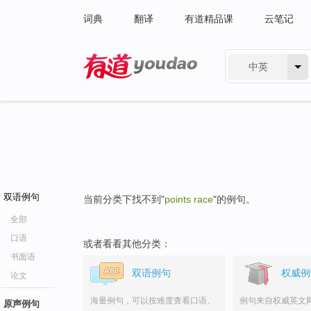
词典
翻译
有道精品课
云笔记
中英
有道 - 网易旗下搜索
双语例句
当前分类下找不到"
points race
"的例句。
全部
口语
或者看看其他分类：
书面语
双语例句
权威例
论文
海量例句，可以按难度查看口语、
例句来自权威英文
原声例句