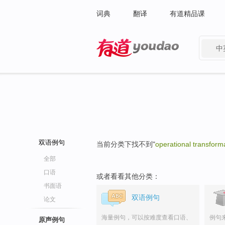
词典
翻译
有道精品课
中
有道 - 网易旗下搜索
双语例句
当前分类下找不到"
operational transform
全部
口语
或者看看其他分类：
书面语
双语例句
论文
海量例句，可以按难度查看口语、
例句
原声例句