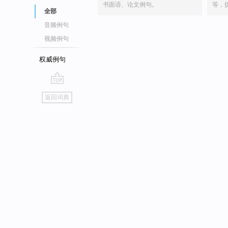
书面语、论文例句。
等，
全部
音频例句
视频例句
权威例句
go
返回词典
top