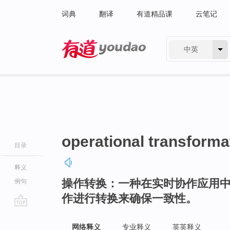
词典
翻译
有道精品课
云笔记
中英
有道 - 网易旗下搜索
operational transforma
目录
释义
操作转换：一种在实时协作应用
例句
作进行转换来确保一致性。
go
top
网络释义
专业释义
英英释义