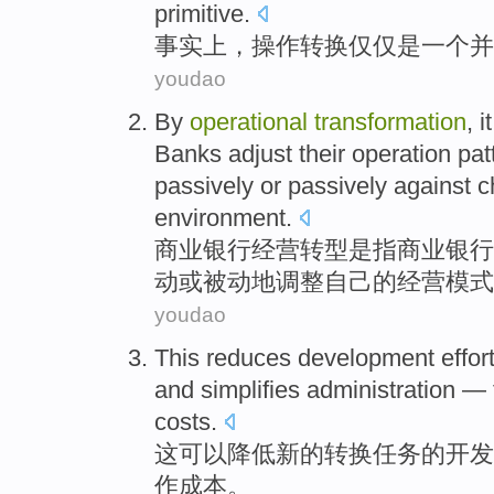
primitive
.
事实上
，
操作
转换
仅仅
是
一个
并
youdao
By
operational
transformation
, i
Banks
adjust
their
operation
pat
passively
or
passively
against
c
environment.
商业
银行
经营
转型
是
指
商业银行
动
或
被动
地
调整
自己
的经营
模式
youdao
This
reduces
development
effor
and
simplifies
administration
—
costs
.
这
可以
降低
新的
转换
任务
的
开发
作
成本
。