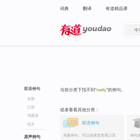
词典
翻译
有道精品课
中
有道 - 网易旗下搜索
双语例句
当前分类下找不到"
natty
"的例句。
全部
口语
或者看看其他分类：
书面语
双语例句
论文
海量例句，可以按难度查看口语、
例句
原声例句