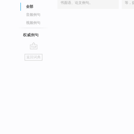
书面语、论文例句。
等，
全部
音频例句
视频例句
权威例句
go
返回词典
top