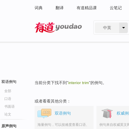
词典
翻译
有道精品课
云笔记
中英
有道 - 网易旗下搜索
双语例句
当前分类下找不到"
interior trim
"的例句。
全部
口语
或者看看其他分类：
书面语
双语例句
权威例
论文
海量例句，可以按难度查看口语、
例句来自权威英文
原声例句