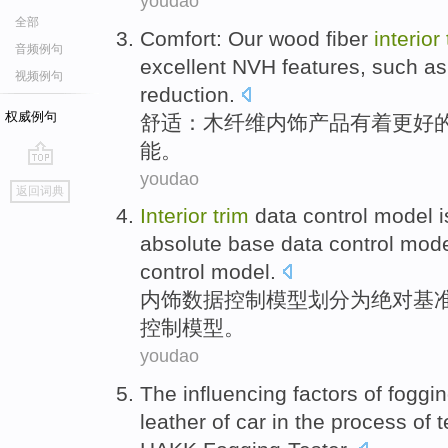
youdao
全部
Comfort
:
Our wood
fiber
interior
音频例句
excellent
NVH
features
,
such
a
视频例句
reduction
.
权威例句
舒适
：
木
纤维
内饰
产品
有着
更好
能
。
youdao
go
返回词典
top
Interior
trim
data
control
model
i
absolute
base
data control mod
control model.
内饰
数据
控制
模型
划分
为
绝对
基
控制模型。
youdao
The
influencing
factors
of foggin
leather
of
car
in the
process
of
t