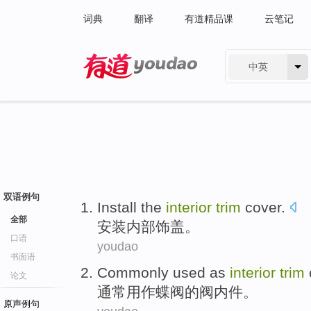
词典
翻译
有道精品课
云笔记
中英
有道 - 网易旗下搜索
双语例句
Install
the
interior
trim
cover
.
全部
安装
内部
饰
盖
。
口语
youdao
书面语
Commonly
used as
interior
trim
论文
通常
用作
蝶阀
的
阀
内件。
原声例句