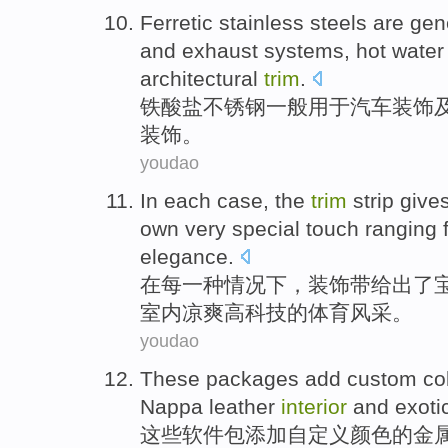
Ferretic
stainless steels
are gen
and
exhaust
systems
,
hot
wate
architectural
trim
.
铁
酸盐
不锈钢
一般
用于
汽车
装饰
装饰。
youdao
In
each
case
, the
trim
strip
give
own
very
special
touch
ranging
elegance
.
在
每一
种情况下
，
装饰
带给出了
室内
凉爽
高科技
的
体育
风采
。
youdao
These
packages
add
custom
co
Nappa
leather
interior
and
exoti
这些
软件包
添加
自
定义
颜色
的
金