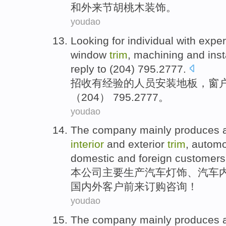
和
外来
节
胡桃木
装饰。
youdao
Looking for individual
with
exper
window
trim
,
machining
and
inst
reply
to (204) 795.2777.
招收
有
经验
的人员
安装
地板
，
窗
（204） 795.2777。
youdao
The company
mainly
produces
interior
and exterior
trim
,
automo
domestic and foreign
customers
本
公司
主要
生产
汽车
灯饰
、汽车
国内外
客户
前来订购咨询！
youdao
The company
mainly
produces