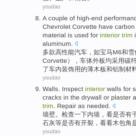
youdao
A couple of high-end
performan
Chevrolet
Corvette
have
carbon 
material
is
used
for
interior
trim
aluminum
.
多款
高性能
汽车
，
如
宝马
M6
和
雪
Corvette），车体外
板
均
采用
碳
了
车内
装饰
用
的
薄
木板
和铝制材
youdao
Walls
.
Inspect
interior
walls
for
s
cracks
in the
drywall
or
plaster
a
trim
.
Repair
as
needed
.
墙壁
。
检查一下
内墙
，
看
是否有
石灰
等
是否有
开裂
，看看
木
包角
youdao