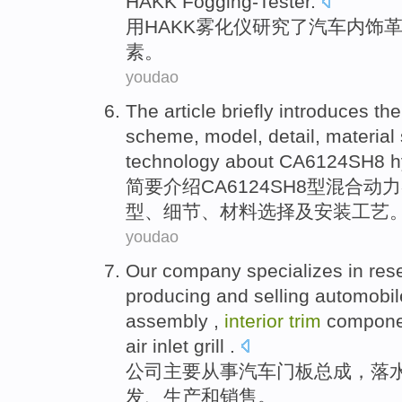
HAKK
Fogging-Tester
.
用
HAKK
雾化
仪
研究
了
汽车
内饰
素
。
youdao
The article briefly
introduces the
scheme
, model,
detail
,
material
technology
about CA6124SH8
h
简要
介绍
CA6124SH8
型
混合
动力
型、
细节
、
材料
选择
及
安装
工艺
youdao
Our company
specializes in
res
producing
and
selling
automobil
assembly
,
interior
trim
compone
air inlet grill .
公司
主要
从事
汽车
门板
总成
，落
发
、
生产
和
销售
。