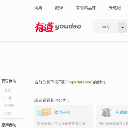
词典
翻译
有道精品课
云笔记
中英
有道 - 网易旗下搜索
双语例句
当前分类下找不到"
imperial robe
"的例句。
全部
口语
或者看看其他分类：
书面语
双语例句
权威例
论文
海量例句，可以按难度查看口语、
例句来自权威英文
原声例句