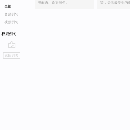
书面语、论文例句。
等，提供最专业的
全部
音频例句
视频例句
权威例句
go
返回词典
top