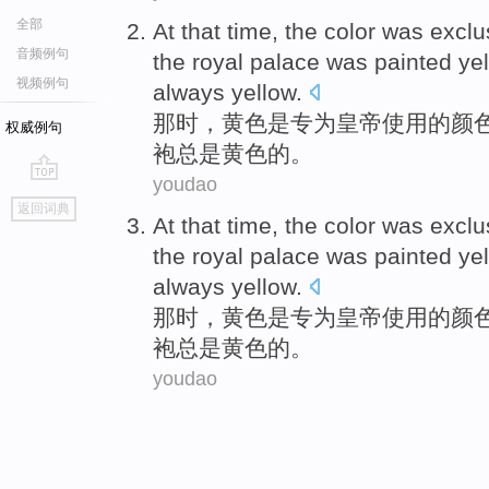
全部
At that time
,
the
color
was
exclu
音频例句
the royal
palace
was painted
ye
视频例句
always
yellow
.
那时
，
黄色
是
专
为
皇帝
使用
的
颜
权威例句
袍
总是
黄色的。
youdao
go
返回词典
top
At that time
,
the
color
was
exclu
the royal
palace
was painted
ye
always
yellow
.
那时
，
黄色
是
专
为
皇帝
使用
的
颜
袍
总是
黄色的。
youdao