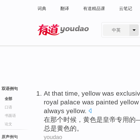
词典
翻译
有道精品课
云笔记
中英
有道 - 网易旗下搜索
双语例句
At
that
time
,
yellow
was
exclusi
全部
royal
palace
was
painted
yellow
口语
always
yellow
.
书面语
在
那个
时候
，
黄色
是
皇帝
专用
的
论文
总是
黄色
的
。
youdao
原声例句