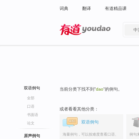
词典
翻译
有道精品课
中
有道 - 网易旗下搜索
双语例句
当前分类下找不到"
dao
"的例句。
全部
口语
或者看看其他分类：
书面语
双语例句
论文
海量例句，可以按难度查看口语、
例句
原声例句