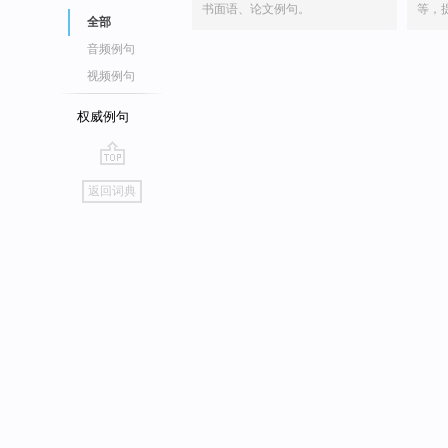
书面语、论文例句。
等，
全部
音频例句
视频例句
权威例句
go
返回词典
top