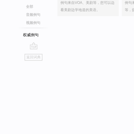
例句来自VOA、美剧等，您可以边
例句
全部
看美剧边学地道的美语。
等，
音频例句
视频例句
权威例句
go
返回词典
top