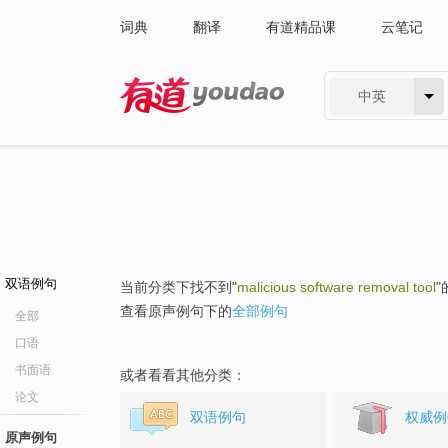
词典
翻译
有道精品课
云笔记
中英
有道 - 网易旗下搜索
双语例句
当前分类下找不到"
malicious software removal tool
查看原声例句下的
全部例句
全部
口语
书面语
或者看看其他分类：
论文
双语例句
权威例
原声例句