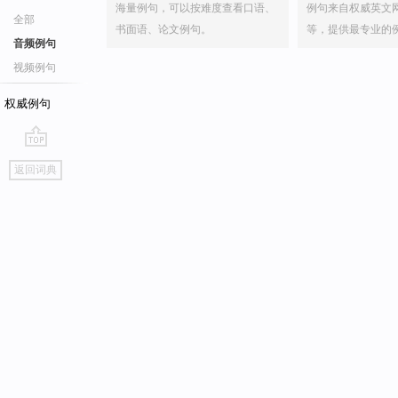
海量例句，可以按难度查看口语、
例句来自权威英文
全部
书面语、论文例句。
等，提供最专业的
音频例句
视频例句
权威例句
go
返回词典
top