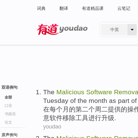
词典
翻译
有道精品课
云笔记
中英
有道 - 网易旗下搜索
双语例句
The
Malicious
Software
Remova
全部
Tuesday
of
the
month
as part
of
口语
在
每个
月
的
第二个
周二
提供
的
操
书面语
意
软件
移除
工具
进行
升级.
论文
youdao
原声例句