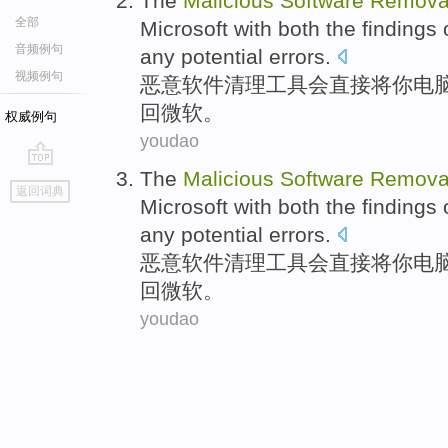
The
Malicious
Software
Remova
全部
Microsoft
with
both
the findings
音频例句
any
potential
errors
.
视频例句
恶意
软件
清理
工具
会
直接
将
你
电
回
微软
。
权威例句
youdao
The
Malicious
Software
Remova
go
返回词典
top
Microsoft
with
both
the findings
any
potential
errors
.
恶意
软件
清理
工具
会
直接
将
你
电
回
微软
。
youdao