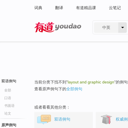
词典
翻译
有道精品课
云笔记
中英
有道 - 网易旗下搜索
双语例句
当前分类下找不到"
layout and graphic design
"的例
查看原声例句下的
全部例句
全部
口语
书面语
或者看看其他分类：
论文
双语例句
权威例
原声例句