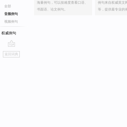
海量例句，可以按难度查看口语、
例句来自权威英文
全部
书面语、论文例句。
等，提供最专业的
音频例句
视频例句
权威例句
go
返回词典
top