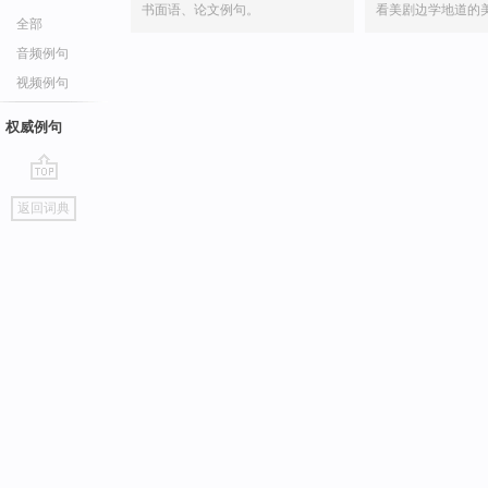
书面语、论文例句。
看美剧边学地道的
全部
音频例句
视频例句
权威例句
go
返回词典
top