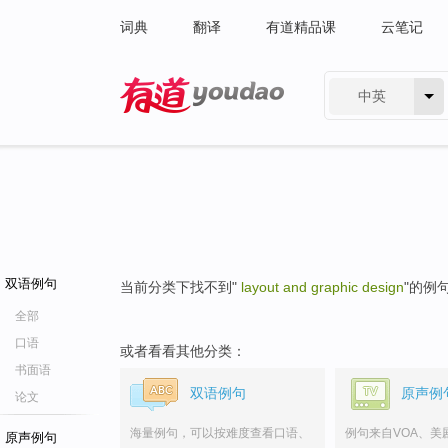
词典
翻译
有道精品课
云笔记
中英
有道 - 网易旗下搜索
双语例句
当前分类下找不到"
layout and graphic design
"的例
全部
口语
或者看看其他分类：
书面语
双语例句
原声例
论文
海量例句，可以按难度查看口语、
例句来自VOA、美
原声例句