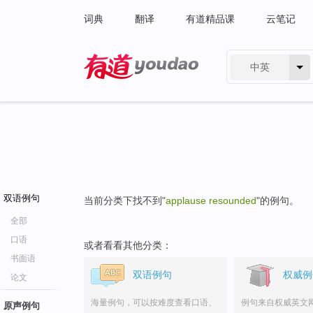
词典
翻译
有道精品课
云笔记
中英
有道 - 网易旗下搜索
双语例句
当前分类下找不到"
applause resounded
"的例句。
全部
口语
或者看看其他分类：
书面语
双语例句
权威例
论文
海量例句，可以按难度查看口语、
例句来自权威英文
原声例句