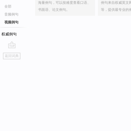
海量例句，可以按难度查看口语、
例句来自权威英文
全部
书面语、论文例句。
等，提供最专业的
音频例句
视频例句
权威例句
go
返回词典
top