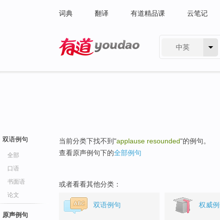
词典
翻译
有道精品课
云笔记
中英
有道 - 网易旗下搜索
双语例句
当前分类下找不到"
applause resounded
"的例句。
查看原声例句下的
全部例句
全部
口语
书面语
或者看看其他分类：
论文
双语例句
权威例
原声例句