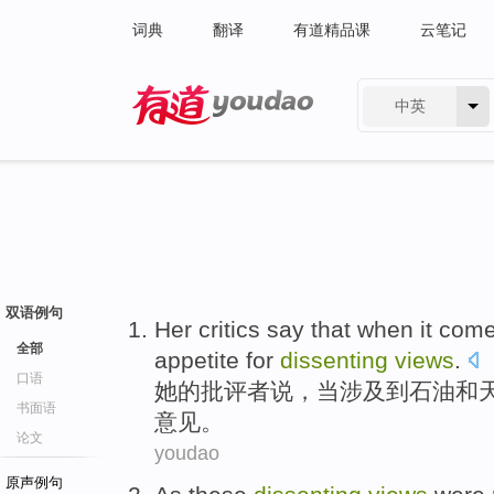
词典
翻译
有道精品课
云笔记
中英
有道 - 网易旗下搜索
双语例句
Her
critics
say
that
when
it com
全部
appetite for
dissenting
views
.
口语
她
的
批评者
说
，
当
涉及
到
石油
和
书面语
意见。
论文
youdao
原声例句