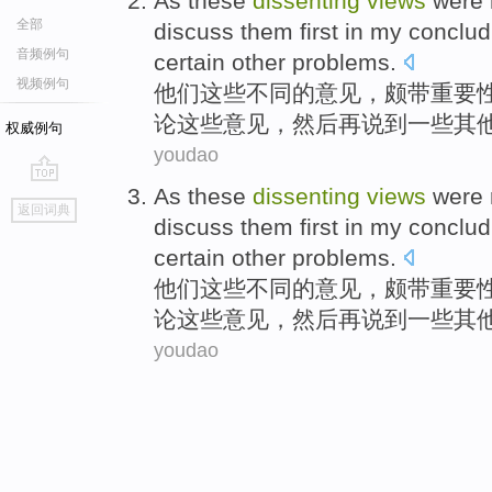
As these
dissenting
views
were
全部
discuss
them
first
in
my
conclud
音频例句
certain
other
problems
.
视频例句
他们
这些
不同
的
意见
，
颇
带重要
论
这些
意见，
然后
再说
到
一些
其
权威例句
youdao
As these
dissenting
views
were
go
返回词典
top
discuss
them
first
in
my
conclud
certain
other
problems
.
他们
这些
不同
的
意见
，
颇
带重要
论
这些
意见，
然后
再说
到
一些
其
youdao